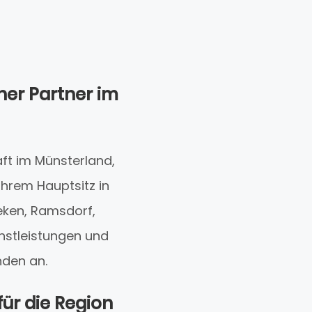
her Partner im
ft im Münsterland,
 ihrem Hauptsitz in
eken, Ramsdorf,
enstleistungen und
nden an.
ür die Region