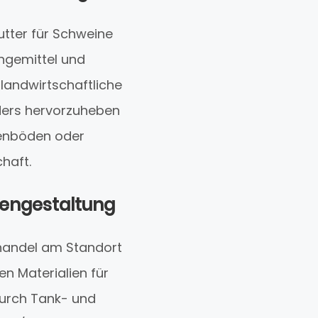
utter für Schweine
ngemittel und
landwirtschaftliche
ders hervorzuheben
tenböden oder
haft.
tengestaltung
fhandel am Standort
en Materialien für
durch Tank- und