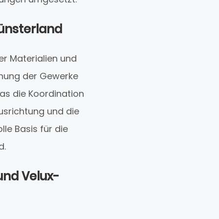
ünsterland
r Materialien und
ahnung der Gewerke
as die Koordination
Ausrichtung und die
le Basis für die
d.
und Velux-