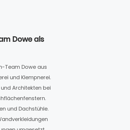
eam Dowe als
Dach-Team Dowe aus
erei und Klempnerei.
und Architekten bei
hflächenfenstern.
en und Dachstühle.
 Wandverkleidungen
rungen umgesetzt.