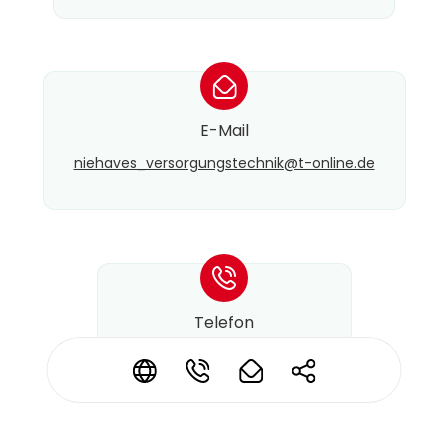
*
E-Mail
niehaves_versorgungstechnik@​t-online.de
*
Telefon
+49 2863 3355
*
*
*
*